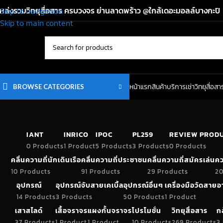
หล่งรวมวิทยุสื่อสาร ครบวงจร ย่านลาดพร้าว @ใกล้เดอะมอลล์บางกะปิ
Skip to navigation
Skip to main content
หน้าแรก
สินค้า
บริการเช่าวิทยุสื่อสา
BROWSE CATEGORIES
IANT
INRICO
IPOC
PL259
REVIEW PROD
0 Products
1 Product
5 Products
3 Products
0 Products
คลื่นความถี่นักเดินเรือ
คลื่นความถี่ประชาชน
คลื่นความถี่สมัครเล่น
คว
10 Products
91 Products
29 Products
20
อุปกรณ์
อุปกรณ์จับสายเคเบิ้ล
อุปกรณ์อื่นๆ
เครื่องมือวัดสาย
14 Products
3 Products
50 Products
1 Product
เสาสไลด์
เสื้อจราจร
แผงกั้นจราจร
โปรโมชั่น
วิทยุสื่อสาร
ก
37 Products
1 Product
1 Product
10 Products
269 Products
3