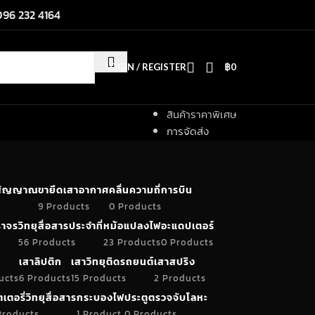
096 232 4164
LOGIN / REGISTER
฿
0
สินค้าราคาพิเศษ
การจัดส่ง
ำสัญญาณ
ขายึดเสาอากาศ
คลื่นความถี่การบิน
9 Products
0 Products
าจร
วิทยุสื่อสารประจำที่
หม้อแปลงไฟ
อะแดปเตอร์
56 Products
23 Products
0 Products
เสาลิปติก
เสาวิทยุติดรถยนต์
เสาสปริง
ucts
6 Products
15 Products
2 Products
เตอรี่วิทยุสื่อสาร
กระบองไฟ
ประตูตรวจจับโลหะ
Products
1 Product
0 Products