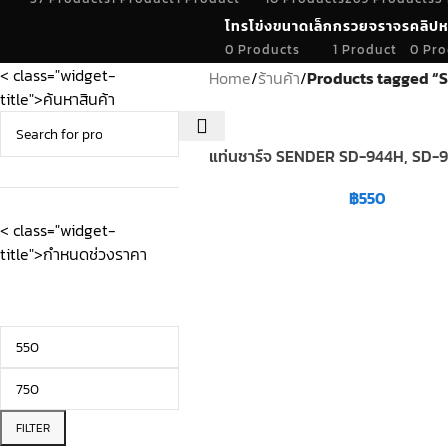
โทรโข่งขนาดเล็ก
กรวยจราจร
คลิปห
0 Products
1 Product
0 Pro
< class="widget-
Home
/
ร้านค้า
/
Products tagged “
title">ค้นหาสินค้า
แท่นชาร์จ SENDER SD-944H, SD-9
฿
550
< class="widget-
title">กำหนดช่วงราคา
FILTER