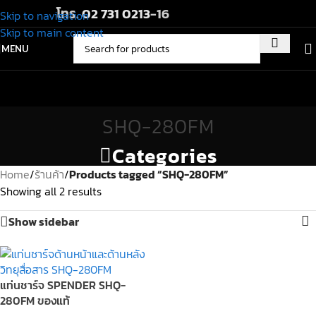
โทร.
02 731 0213
-16
Skip to navigation
Skip to main content
MENU
SHQ-280FM
Categories
Home
/
ร้านค้า
/
Products tagged “SHQ-280FM”
Showing all 2 results
Show sidebar
แท่นชาร์จ SPENDER SHQ-
280FM ของแท้