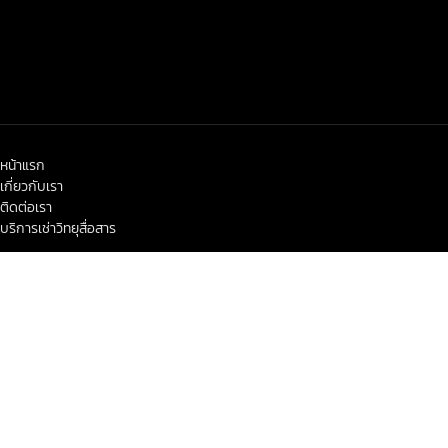
หน้าแรก
เกี่ยวกับเรา
ติดต่อเรา
บริการเช่าวิทยุสื่อสาร
< class="widget-title">ข่าวสาร-โปรโมชั่น