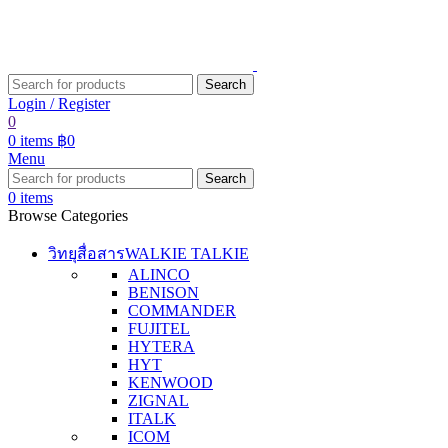
Search
Login / Register
0
0
items
฿
0
Menu
Search
0
items
Browse Categories
วิทยุสื่อสาร
WALKIE TALKIE
ALINCO
BENISON
COMMANDER
FUJITEL
HYTERA
HYT
KENWOOD
ZIGNAL
ITALK
ICOM