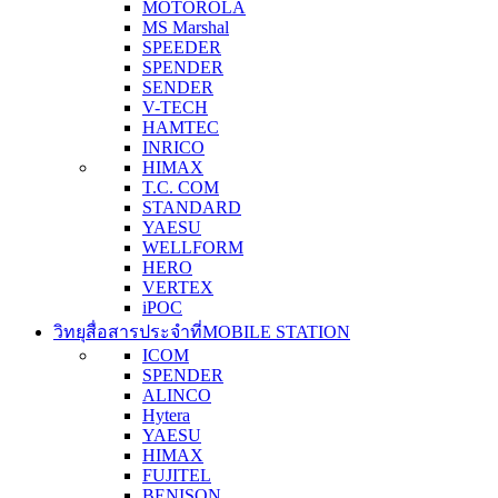
MOTOROLA
MS Marshal
SPEEDER
SPENDER
SENDER
V-TECH
HAMTEC
INRICO
HIMAX
T.C. COM
STANDARD
YAESU
WELLFORM
HERO
VERTEX
iPOC
วิทยุสื่อสารประจำที่
MOBILE STATION
ICOM
SPENDER
ALINCO
Hytera
YAESU
HIMAX
FUJITEL
BENISON