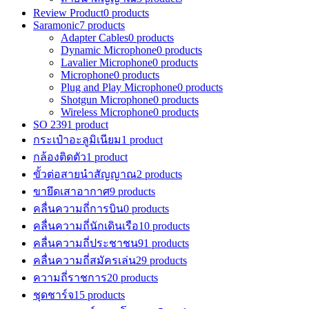
Review Product
0 products
Saramonic
7 products
Adapter Cables
0 products
Dynamic Microphone
0 products
Lavalier Microphone
0 products
Microphone
0 products
Plug and Play Microphone
0 products
Shotgun Microphone
0 products
Wireless Microphone
0 products
SO 239
1 product
กระเป๋าอะลูมิเนียม
1 product
กล้องติดตัว
1 product
ขั้วต่อสายนำสัญญาณ
2 products
ขายึดเสาอากาศ
9 products
คลื่นความถี่การบิน
0 products
คลื่นความถี่นักเดินเรือ
10 products
คลื่นความถี่ประชาชน
91 products
คลื่นความถี่สมัครเล่น
29 products
ความถี่ราชการ
20 products
ชุดชาร์จ
15 products