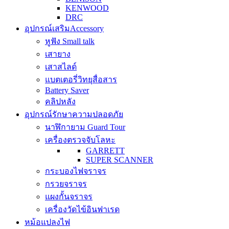
KENWOOD
DRC
อุปกรณ์เสริม
Accessory
หูฟัง Small talk
เสายาง
เสาสไลด์
แบตเตอรี่วิทยุสื่อสาร
Battery Saver
คลิปหลัง
อุปกรณ์รักษาความปลอดภัย
นาฬิกายาม Guard Tour
เครื่องตรวจจับโลหะ
GARRETT
SUPER SCANNER
กระบองไฟจราจร
กรวยจราจร
แผงกั้นจราจร
เครื่องวัดไข้อินฟาเรด
หม้อแปลงไฟ