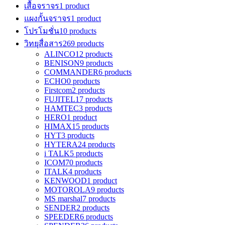
เสื้อจราจร
1 product
แผงกั้นจราจร
1 product
โปรโมชั่น
10 products
วิทยุสื่อสาร
269 products
ALINCO
12 products
BENISON
9 products
COMMANDER
6 products
ECHO
0 products
Firstcom
2 products
FUJITEL
17 products
HAMTEC
3 products
HERO
1 product
HIMAX
15 products
HYT
3 products
HYTERA
24 products
i TALK
5 products
ICOM
70 products
ITALK
4 products
KENWOOD
1 product
MOTOROLA
9 products
MS marshal
7 products
SENDER
2 products
SPEEDER
6 products