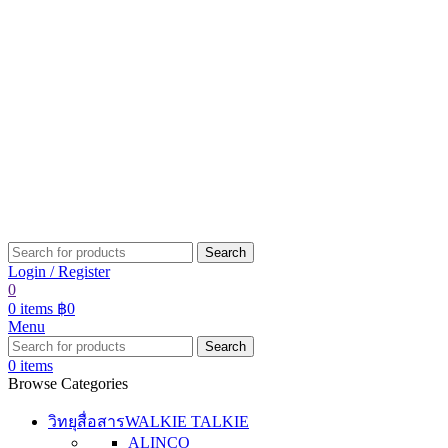
Search
Login / Register
0
0
items
฿
0
Menu
Search
0
items
Browse Categories
วิทยุสื่อสาร
WALKIE TALKIE
ALINCO