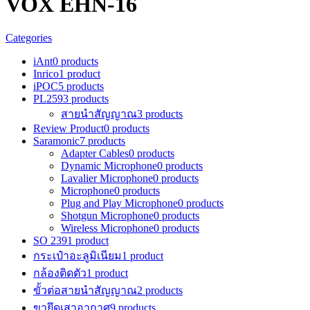
VOX EHN-16
Categories
iAnt
0 products
Inrico
1 product
iPOC
5 products
PL259
3 products
สายนำสัญญาณ
3 products
Review Product
0 products
Saramonic
7 products
Adapter Cables
0 products
Dynamic Microphone
0 products
Lavalier Microphone
0 products
Microphone
0 products
Plug and Play Microphone
0 products
Shotgun Microphone
0 products
Wireless Microphone
0 products
SO 239
1 product
กระเป๋าอะลูมิเนียม
1 product
กล้องติดตัว
1 product
ขั้วต่อสายนำสัญญาณ
2 products
ขายึดเสาอากาศ
9 products