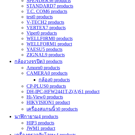
SPENDER
36 products
STANDARD
7 products
T.C. COM
6 products
test
0 products
V-TECH
2 products
VERTEX
7 products
Viper
0 products
WELLF0RM
0 products
WELLFORM
1 product
YAESU
5 products
ZIGNAL
9 products
กล้องวงจรปิด
3 products
Amorn
0 products
CAMERA
0 products
กล้อง
0 products
CP-PLUS
0 products
DH-IPC-HFW2441T-Z(A)S
1 product
Hi-View
0 products
HIKVISION
1 product
เครื่องสแกนนิ้ว
0 products
นาฬิกายาม
4 products
HIP
3 products
JWM
1 product
เครื่องตรวจจับโลหะ
4 products