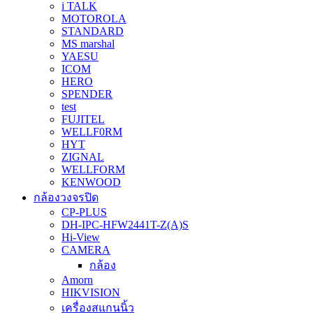
i TALK
MOTOROLA
STANDARD
MS marshal
YAESU
ICOM
HERO
SPENDER
test
FUJITEL
WELLF0RM
HYT
ZIGNAL
WELLFORM
KENWOOD
กล้องวงจรปิด
CP-PLUS
DH-IPC-HFW2441T-Z(A)S
Hi-View
CAMERA
กล้อง
Amorn
HIKVISION
เครื่องสแกนนิ้ว