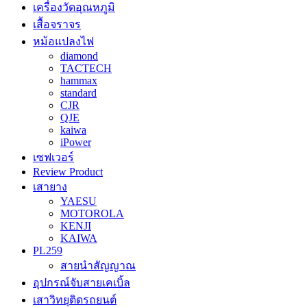
เครื่องวัดอุณหภูมิ
เสื้อจราจร
หม้อแปลงไฟ
diamond
TACTECH
hammax
standard
CJR
QJE
kaiwa
iPower
เซฟเวอร์
Review Product
เสายาง
YAESU
MOTOROLA
KENJI
KAIWA
PL259
สายนำสัญญาณ
อุปกรณ์จับสายเคเบิ้ล
เสาวิทยุติดรถยนต์