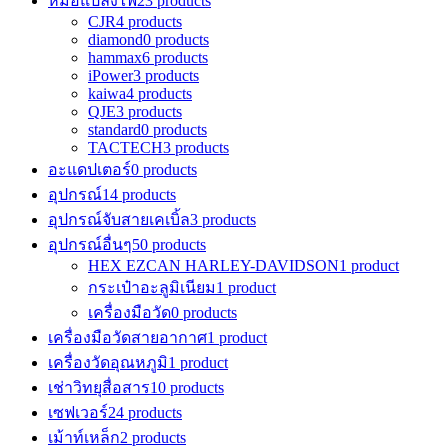
หม้อแปลงไฟ
23 products
CJR
4 products
diamond
0 products
hammax
6 products
iPower
3 products
kaiwa
4 products
QJE
3 products
standard
0 products
TACTECH
3 products
อะแดปเตอร์
0 products
อุปกรณ์
14 products
อุปกรณ์จับสายเคเบิ้ล
3 products
อุปกรณ์อื่นๆ
50 products
HEX EZCAN HARLEY-DAVIDSON
1 product
กระเป๋าอะลูมิเนียม
1 product
เครื่องมือวัด
0 products
เครื่องมือวัดสายอากาศ
1 product
เครื่องวัดอุณหภูมิ
1 product
เช่าวิทยุสื่อสาร
10 products
เซฟเวอร์
24 products
เม้าท์เหล็ก
2 products