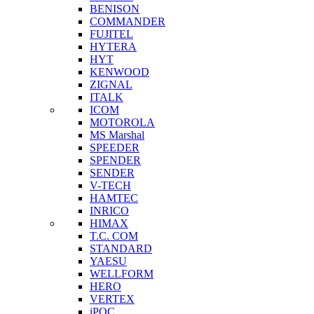
BENISON
COMMANDER
FUJITEL
HYTERA
HYT
KENWOOD
ZIGNAL
ITALK
ICOM
MOTOROLA
MS Marshal
SPEEDER
SPENDER
SENDER
V-TECH
HAMTEC
INRICO
HIMAX
T.C. COM
STANDARD
YAESU
WELLFORM
HERO
VERTEX
iPOC