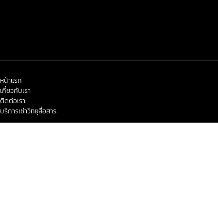
หน้าแรก
เกี่ยวกับเรา
ติดต่อเรา
บริการเช่าวิทยุสื่อสาร
< class="widget-title">ข่าวสาร-โปรโมชั่น