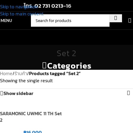
โทร.
02 731 0213
-16
Skip to navigation
Skip to main content
MENU
Set 2
Categories
Home
/
ร้านค้า
/
Products tagged “Set 2”
Showing the single result
Show sidebar
SARAMONIC UWMIC 11 TH Set
2
฿
16,000