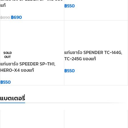
แท่นชาร์จ SPENDER TC-144G,
SOLD
OUT
TC-245G ของแท้
แท่นชาร์จ SPEEDER SP-TH1,
HERO-X4 ของแท้
฿
550
฿
550
แบตเตอรี่
แบตเตอรี่ วิทยุสื่อสาร BENISON
-5%
BS-15 เหมือนแท้
แบตเตอรี่ Spender TC-
751H,Spender TC-741H