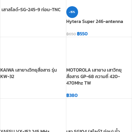
฿
550
฿
650
KAIWA เสายางวิทยุสื่อสาร รุ่น
MOTOROLA เสายาง เสาวิทยุ
KW-32
สื่อสาร GP-68 ความถี่ 420-
470Mhz TW
฿
380
YAESU VX-152 245 MHz
เสา SG104 (สไลด์7 ท่อน) ขั้ว
(ฺBLACK)
MOTO ย่าน 155-175 MHz